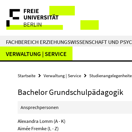
Springe
Service-
direkt
zu
Navigation
Inhalt
FACHBEREICH ERZIEHUNGSWISSENSCHAFT UND PSY
VERWALTUNG | SERVICE
Startseite
Verwaltung | Service
Studienangelegenheit
Bachelor Grundschulpädagogik
Ansprechpersonen
Alexandra Lomm (A - K)
Aimée Fremke (L - Z)