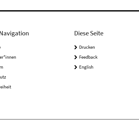
Navigation
Diese Seite
e
Drucken
er*innen
Feedback
um
English
utz
reiheit