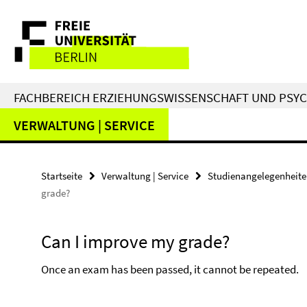
Springe
Service-
direkt
zu
Navigation
Inhalt
FACHBEREICH ERZIEHUNGSWISSENSCHAFT UND PSY
VERWALTUNG | SERVICE
Startseite
Verwaltung | Service
Studienangelegenheit
grade?
Can I improve my grade?
Once an exam has been passed, it cannot be repeated.