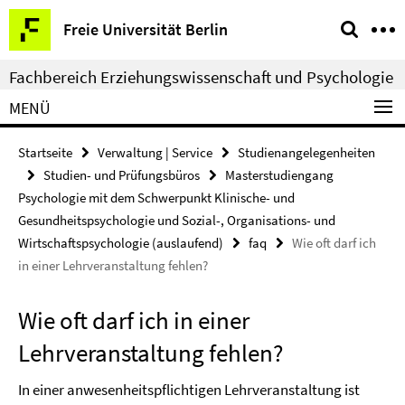
Springe
Service-
Freie Universität Berlin
direkt
Navigation
zu
Fachbereich Erziehungswissenschaft und Psychologie
Inhalt
MENÜ
Startseite
Verwaltung | Service
Studienangelegenheiten
Studien- und Prüfungsbüros
Masterstudiengang
Psychologie mit dem Schwerpunkt Klinische- und
Gesundheitspsychologie und Sozial-, Organisations- und
Wirtschaftspsychologie (auslaufend)
faq
Wie oft darf ich
in einer Lehrveranstaltung fehlen?
Wie oft darf ich in einer
Lehrveranstaltung fehlen?
In einer anwesenheitspflichtigen Lehrveranstaltung ist