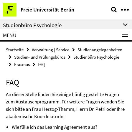
Springe
Service-
Freie Universität Berlin
direkt
Navigation
zu
Studienbüro Psychologie
Inhalt
MENÜ
Startseite
Verwaltung | Service
Studienangelegenheiten
Studien- und Prüfungsbüros
Studienbüro Psychologie
Erasmus
FAQ
FAQ
An dieser Stelle finden Sie einige häufig gestellte Fragen
zum Austauschprogramm. Für weitere Fragen wenden Sie
sich bitte an Frau Herzog-Thamm, Herrn Dr. Petri oder Ihre
akademische KoordniatorIn.
Wie fülle ich das Learning Agreement aus?