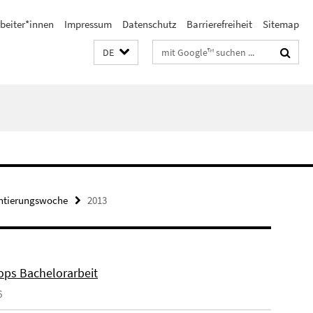
beiter*innen
Impressum
Datenschutz
Barrierefreiheit
Sitemap
Suchbegriffe
DE
ntierungswoche
2013
ps Bachelorarbeit
6