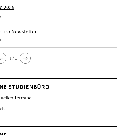
e 2025
5
büro Newsletter
2
1 / 1
NE STUDIENBÜRO
tuellen Termine
icht
NE