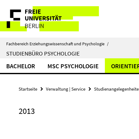
Springe
Service-
direkt
zu
Navigation
Inhalt
Fachbereich Erziehungswissenschaft und Psychologie
/
STUDIENBÜRO PSYCHOLOGIE
BACHELOR
MSC PSYCHOLOGIE
ORIENTI
Startseite
Verwaltung | Service
Studienangelegenheit
2013