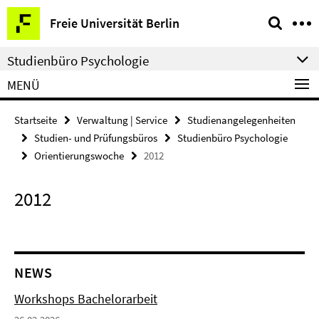
Springe
Service-
Freie Universität Berlin
direkt
Navigation
zu
Studienbüro Psychologie
Inhalt
MENÜ
Startseite
Verwaltung | Service
Studienangelegenheiten
Studien- und Prüfungsbüros
Studienbüro Psychologie
Orientierungswoche
2012
2012
NEWS
Workshops Bachelorarbeit