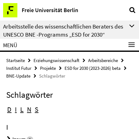
Springe
Service-
Freie Universität Berlin
direkt
Navigation
zu
Arbeitsstelle des wissenschaftlichen Beraters des
Inhalt
UNESCO BNE -Programms „ESD for 2030“
MENÜ
Startseite
Erziehungswissenschaft
Arbeitsbereiche
Institut Futur
Projekte
ESD for 2030 (2023-2026) beta
BNE-Update
Schlagwörter
Schlagwörter
D
I
L
N
S
I