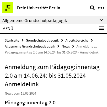
Springe
Service-
Freie Universität Berlin
direkt
Navigation
zu
Allgemeine Grundschulpädagogik
Inhalt
MENÜ
Startseite
Grundschulpädagogik
Arbeitsbereiche
Allgemeine Grundschulpädagogik
News
Anmeldung zum
Pädagog:innentag 2.0 am 14.06.24: bis 31.05.2024 - Anmeldelink
Anmeldung zum Pädagog:innentag
2.0 am 14.06.24: bis 31.05.2024 -
Anmeldelink
News vom 15.05.2024
Pädagog:innentag 2.0