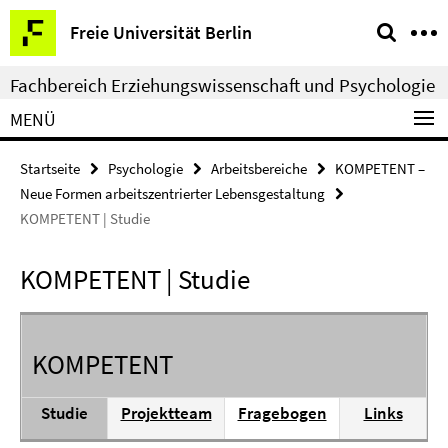
Springe
Service-
Freie Universität Berlin
direkt
Navigation
zu
Fachbereich Erziehungswissenschaft und Psychologie
Inhalt
MENÜ
Startseite
Psychologie
Arbeitsbereiche
KOMPETENT –
Neue Formen arbeitszentrierter Lebensgestaltung
KOMPETENT | Studie
KOMPETENT | Studie
KOMPETENT
Studie
Projektteam
Fragebogen
Links