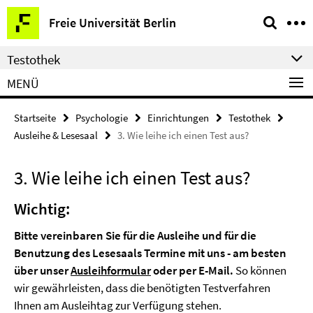
Springe
Service-
Freie Universität Berlin
direkt
Navigation
zu
Testothek
Inhalt
MENÜ
Startseite
Psychologie
Einrichtungen
Testothek
Ausleihe & Lesesaal
3. Wie leihe ich einen Test aus?
3. Wie leihe ich einen Test aus?
Wichtig:
Bitte vereinbaren Sie für die Ausleihe und für die
Benutzung des Lesesaals Termine mit uns - am besten
über unser
Ausleihformular
oder per E-Mail.
So können
wir gewährleisten, dass die benötigten Testverfahren
Ihnen am Ausleihtag zur Verfügung stehen.