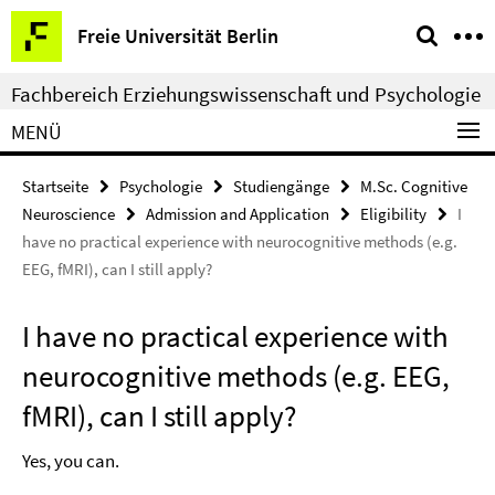
Springe
Service-
Freie Universität Berlin
direkt
Navigation
zu
Fachbereich Erziehungswissenschaft und Psychologie
Inhalt
MENÜ
Startseite
Psychologie
Studiengänge
M.Sc. Cognitive
Neuroscience
Admission and Application
Eligibility
I
have no practical experience with neurocognitive methods (e.g.
EEG, fMRI), can I still apply?
I have no practical experience with
neurocognitive methods (e.g. EEG,
fMRI), can I still apply?
Yes, you can.