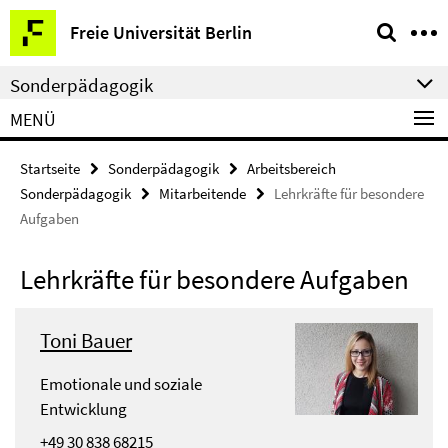
Springe
Service-
Freie Universität Berlin
direkt
Navigation
zu
Sonderpädagogik
Inhalt
MENÜ
Startseite
Sonderpädagogik
Arbeitsbereich
Sonderpädagogik
Mitarbeitende
Lehrkräfte für besondere
Aufgaben
Lehrkräfte für besondere Aufgaben
Toni Bauer
Emotionale und soziale
Entwicklung
+49 30 838 68215