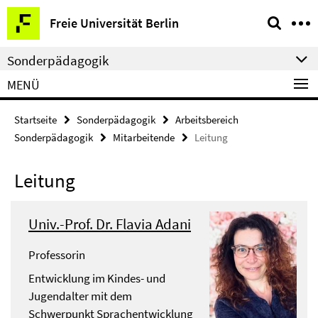
Springe
Service-
Freie Universität Berlin
direkt
Navigation
zu
Sonderpädagogik
Inhalt
MENÜ
Startseite
Sonderpädagogik
Arbeitsbereich
Sonderpädagogik
Mitarbeitende
Leitung
Leitung
Univ.-Prof. Dr. Flavia Adani
Professorin
Entwicklung im Kindes- und
Jugendalter mit dem
Schwerpunkt Sprachentwicklung