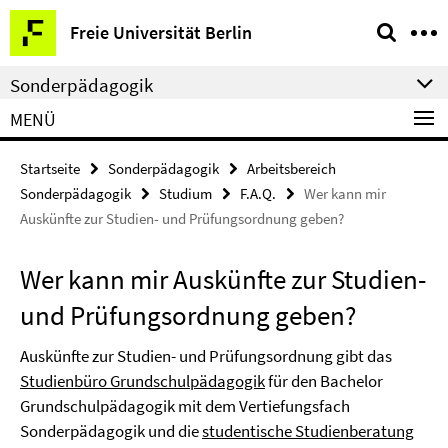
Springe
Service-
Freie Universität Berlin
direkt
Navigation
zu
Sonderpädagogik
Inhalt
MENÜ
Startseite
Sonderpädagogik
Arbeitsbereich
Sonderpädagogik
Studium
F.A.Q.
Wer kann mir
Auskünfte zur Studien- und Prüfungsordnung geben?
Wer kann mir Auskünfte zur Studien-
und Prüfungsordnung geben?
Auskünfte zur Studien- und Prüfungsordnung gibt das
Studienbüro Grundschulpädagogik
für den Bachelor
Grundschulpädagogik mit dem Vertiefungsfach
Sonderpädagogik und die
studentische Studienberatung