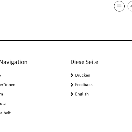
Navigation
Diese Seite
e
Drucken
er*innen
Feedback
um
English
utz
reiheit