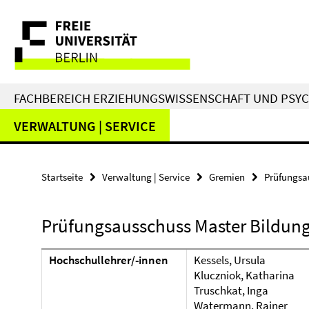
Springe
Service-
direkt
zu
Navigation
Inhalt
FACHBEREICH ERZIEHUNGSWISSENSCHAFT UND PSY
VERWALTUNG | SERVICE
Startseite
Verwaltung | Service
Gremien
Prüfungsa
Prüfungsausschuss Master Bildun
Hochschullehrer/-innen
Kessels, Ursula
Kluczniok, Katharina
Truschkat, Inga
Watermann, Rainer