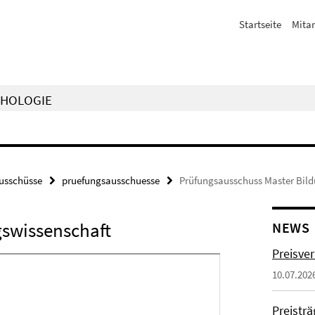
Startseite
Mitar
CHOLOGIE
usschüsse
pruefungsausschuesse
Prüfungsausschuss Master Bil
gswissenschaft
NEWS
Preisve
10.07.202
Preistr