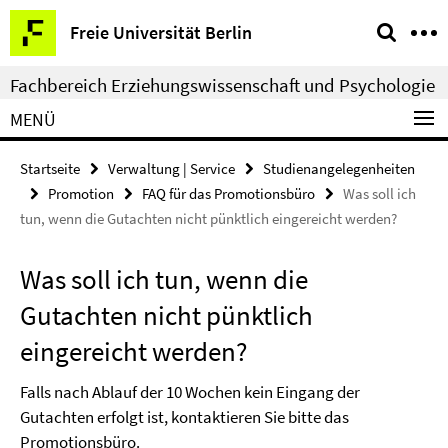
Springe
Service-
Freie Universität Berlin
direkt
Navigation
zu
Fachbereich Erziehungswissenschaft und Psychologie
Inhalt
MENÜ
Startseite
Verwaltung | Service
Studienangelegenheiten
Promotion
FAQ für das Promotionsbüro
Was soll ich
tun, wenn die Gutachten nicht pünktlich eingereicht werden?
Was soll ich tun, wenn die
Gutachten nicht pünktlich
eingereicht werden?
Falls nach Ablauf der 10 Wochen kein Eingang der
Gutachten erfolgt ist, kontaktieren Sie bitte das
Promotionsbüro.