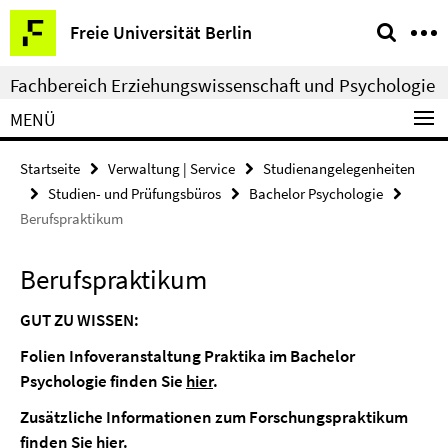
Springe
Service-
Freie Universität Berlin
direkt
Navigation
zu
Fachbereich Erziehungswissenschaft und Psychologie
Inhalt
MENÜ
Startseite
Verwaltung | Service
Studienangelegenheiten
Studien- und Prüfungsbüros
Bachelor Psychologie
Berufspraktikum
Berufspraktikum
GUT ZU WISSEN:
Folien Infoveranstaltung Praktika im Bachelor
Psychologie finden Sie
hier
.
Zusätzliche Informationen zum Forschungspraktikum
finden Sie
hier
.