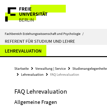
Springe
Service-
direkt
zu
Navigation
Inhalt
Fachbereich Erziehungswissenschaft und Psychologie
/
REFERENT FÜR STUDIUM UND LEHRE
LEHREVALUATION
Startseite
Verwaltung | Service
Studienangelegenheit
Lehrevaluation
FAQ Lehrevaluation
FAQ Lehrevaluation
Allgemeine Fragen