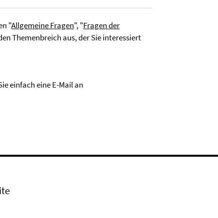
en "
Allgemeine Fragen
", "
Fragen der
 den Themenbreich aus, der Sie interessiert
ie einfach eine E-Mail an
ite