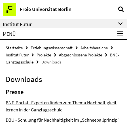
Springe
Service-
Freie Universität Berlin
direkt
Navigation
zu
Institut Futur
Inhalt
MENÜ
Startseite
Erziehungswissenschaft
Arbeitsbereiche
Institut Futur
Projekte
Abgeschlossene Projekte
BNE-
Ganztagsschule
Downloads
Downloads
Presse
BNE-Portal - Experten finden zum Thema Nachhaltigkeit
lernen in der Ganztagsschule
DBU - Schulung für Nachhaltigkeit im „Schneeballprinzip“