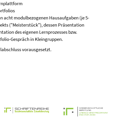
rnplattform
rtfolios
 von acht modulbezogenen Hausaufgaben (je 5-
jekts ("Meisterstück"), dessen Präsentation
entation des eigenen Lernprozesses bzw.
olio-Gespräch in Kleingruppen.
ulabschluss vorausgesetzt.