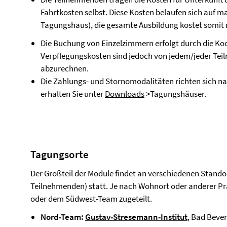
Fahrtkosten selbst. Diese Kosten belaufen sich auf 
Tagungshaus), die gesamte Ausbildung kostet somit m
Die Buchung von Einzelzimmern erfolgt durch die Ko
Verpflegungskosten sind jedoch von jedem/jeder Te
abzurechnen.
Die Zahlungs- und Stornomodalitäten richten sich n
erhalten Sie unter
Downloads
>Tagungshäuser.
Tagungsorte
Der Großteil der Module findet an verschiedenen Standor
Teilnehmenden) statt. Je nach Wohnort oder anderer Pr
oder dem Südwest-Team zugeteilt.
Nord-Team:
Gustav-Stresemann-Institut
, Bad Beve