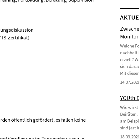
AKTUE
Zwische
dungsdiskussion
Monitor
TS-Zertifikat)
Welche Fo
nachhalti
erzielt? 
sich dara
Mit diesen
14.07.202
YOUth 
Wie wirkt
Beiräten,
n öffentlich gefördert, es fallen keine
am Beispi
sind jezt
18.03.202
 und Verpflegung im Tagungshaus sowie