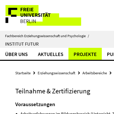
Springe
Service-
direkt
zu
Navigation
Inhalt
Fachbereich Erziehungswissenschaft und Psychologie
/
INSTITUT FUTUR
ÜBER UNS
AKTUELLES
PROJEKTE
PU
Startseite
Erziehungswissenschaft
Arbeitsbereiche
Teilnahme & Zertifizierung
Voraussetzungen
Arbeitserfahrungen im Bildungsbereich (Unterricht, T