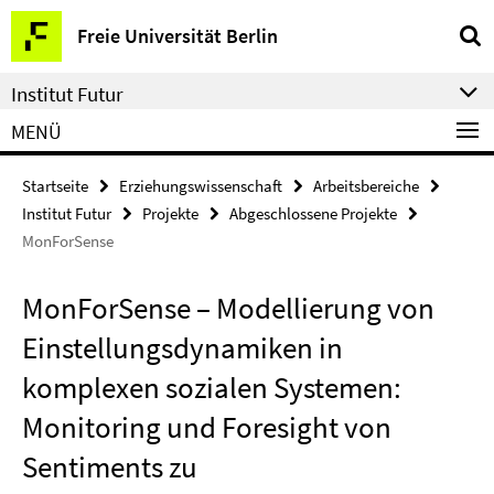
Springe
Service-
Freie Universität Berlin
direkt
Navigation
zu
Institut Futur
Inhalt
MENÜ
Startseite
Erziehungswissenschaft
Arbeitsbereiche
Institut Futur
Projekte
Abgeschlossene Projekte
MonForSense
MonForSense – Modellierung von
Einstellungsdynamiken in
komplexen sozialen Systemen:
Monitoring und Foresight von
Sentiments zu