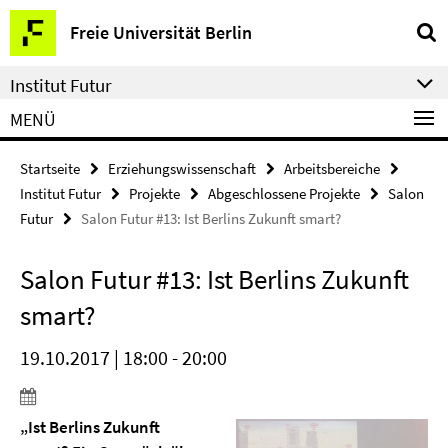
Springe
Service-
Freie Universität Berlin
direkt
Navigation
zu
Institut Futur
Inhalt
MENÜ
Startseite
Erziehungswissenschaft
Arbeitsbereiche
Institut Futur
Projekte
Abgeschlossene Projekte
Salon
Futur
Salon Futur #13: Ist Berlins Zukunft smart?
Salon Futur #13: Ist Berlins Zukunft
smart?
19.10.2017 | 18:00 - 20:00
„Ist Berlins Zukunft