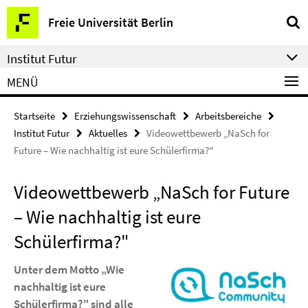
Springe
Service-
Freie Universität Berlin
direkt
Navigation
zu
Institut Futur
Inhalt
MENÜ
Startseite
Erziehungswissenschaft
Arbeitsbereiche
Institut Futur
Aktuelles
Videowettbewerb „NaSch for
Future – Wie nachhaltig ist eure Schülerfirma?"
Videowettbewerb „NaSch for Future
– Wie nachhaltig ist eure
Schülerfirma?"
Unter dem Motto „Wie
nachhaltig ist eure
Schülerfirma?" sind alle