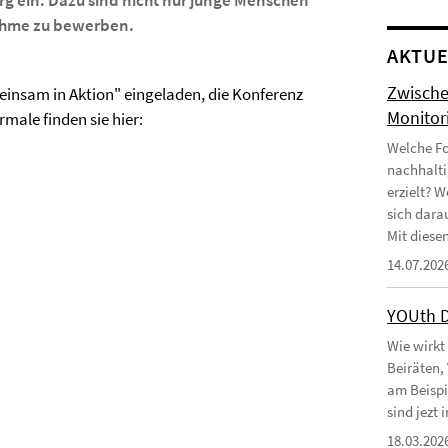
rg ein. Dazu sind nicht nur junge Menschen
nahme zu bewerben.
AKTUE
Zwische
einsam in Aktion" eingeladen, die Konferenz
Monitor
ale finden sie hier:
Welche Fo
nachhalti
erzielt? 
sich dara
Mit diesen
14.07.202
YOUth 
Wie wirkt
Beiräten,
am Beispi
sind jezt
18.03.202