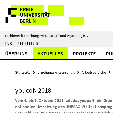
Springe
Service-
direkt
zu
Navigation
Inhalt
Fachbereich Erziehungswissenschaft und Psychologie
/
INSTITUT FUTUR
ÜBER UNS
AKTUELLES
PROJEKTE
PU
Startseite
Erziehungswissenschaft
Arbeitsbereiche
youcoN 2018
Vom 4. bis 7. Oktober 2018 lädt das youpaN - ein G
nationalen Umsetzung des UNESCO-Weltaktionsprogra