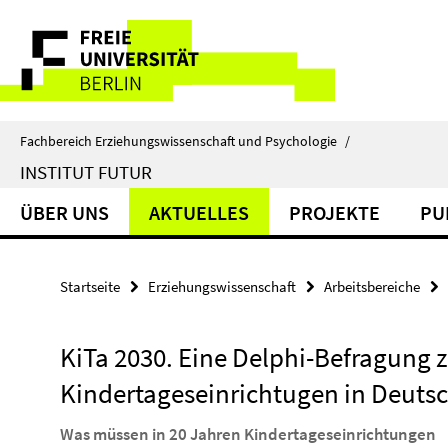
Springe
Service-
direkt
zu
Navigation
Inhalt
Fachbereich Erziehungswissenschaft und Psychologie
/
INSTITUT FUTUR
ÜBER UNS
AKTUELLES
PROJEKTE
PU
Startseite
Erziehungswissenschaft
Arbeitsbereiche
KiTa 2030. Eine Delphi-Befragung 
Kindertageseinrichtugen in Deuts
Was müssen in 20 Jahren Kindertageseinrichtungen