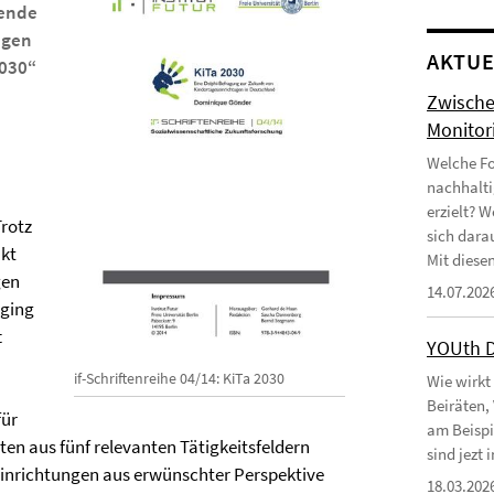
gende
agen
AKTUE
2030“
Zwische
Monitor
Welche Fo
nachhalti
erzielt? 
Trotz
sich dara
nkt
Mit diesen
gen
14.07.202
 ging
t
YOUth 
if-Schriftenreihe 04/14: KiTa 2030
Wie wirkt
Beiräten,
für
am Beispi
en aus fünf relevanten Tätigkeitsfeldern
sind jezt
inrichtungen aus erwünschter Perspektive
18.03.202