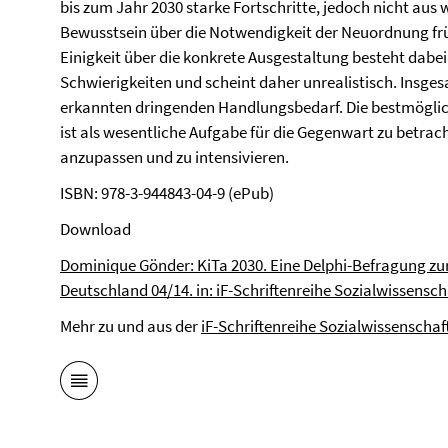
bis zum Jahr 2030 starke Fortschritte, jedoch nicht aus 
Bewusstsein über die Notwendigkeit der Neuordnung fr
Einigkeit über die konkrete Ausgestaltung besteht dabei
Schwierigkeiten und scheint daher unrealistisch. Insges
erkannten dringenden Handlungsbedarf. Die bestmöglic
ist als wesentliche Aufgabe für die Gegenwart zu betrac
anzupassen und zu intensivieren.
ISBN: 978-3-944843-04-9 (ePub)
Download
Dominique Gönder: KiTa 2030. Eine Delphi-Befragung zu
Deutschland 04/14. in: iF-Schriftenreihe Sozialwissensch
Mehr zu und aus der
iF-Schriftenreihe Sozialwissenscha