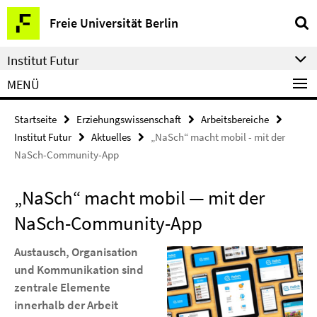
Springe
Service-
Freie Universität Berlin
direkt
Navigation
zu
Institut Futur
Inhalt
MENÜ
Startseite
Erziehungswissenschaft
Arbeitsbereiche
Institut Futur
Aktuelles
„NaSch“ macht mobil - mit der
NaSch-Community-App
„NaSch“ macht mobil ― mit der
NaSch-Community-App
Austausch, Organisation
und Kommunikation sind
zentrale Elemente
innerhalb der Arbeit