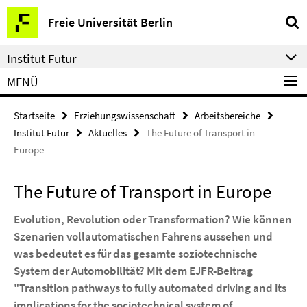
Springe
Service-
Freie Universität Berlin
direkt
Navigation
zu
Institut Futur
Inhalt
MENÜ
Startseite
Erziehungswissenschaft
Arbeitsbereiche
Institut Futur
Aktuelles
The Future of Transport in
Europe
The Future of Transport in Europe
Evolution, Revolution oder Transformation? Wie können
Szenarien vollautomatischen Fahrens aussehen und
was bedeutet es für das gesamte soziotechnische
System der Automobilität? Mit dem EJFR-Beitrag
"Transition pathways to fully automated driving and its
implications for the sociotechnical system of