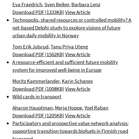
Eva Fraedrich
,
Sven Beiker
,
Barbara Lenz
Download PDF (1333KB)
View Article
Technopolis, shared resources or controlled mobility? A
net-based Delphi-study to explore visions of future
urban daily mobility in Norway
Tom Erik Julsrud
,
Tanu Priya Uteng
Download PDF (1562KB)
View Article
A resource-efficient and sufficient future mobility
system for improved well-being in Europe
Moritz Kammerlander
,
Karin Schanes
Download PDF (1008KB)
View Article
Wild cards in transport
Aharon Hauptman
,
Merja Hoppe
,
Yoel Raban
Download PDF (1205KB)
View Article
Participatory and prospective value network analysis:
supporting transition towards biofuels in Finnish road
transport