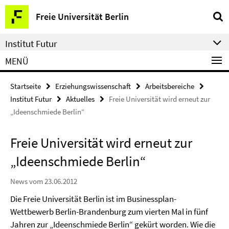
Springe
Service-
Freie Universität Berlin
direkt
Navigation
zu
Institut Futur
Inhalt
MENÜ
Startseite
Erziehungswissenschaft
Arbeitsbereiche
Institut Futur
Aktuelles
Freie Universität wird erneut zur
„Ideenschmiede Berlin“
Freie Universität wird erneut zur
„Ideenschmiede Berlin“
News vom 23.06.2012
Die Freie Universität Berlin ist im Businessplan-
Wettbewerb Berlin-Brandenburg zum vierten Mal in fünf
Jahren zur „Ideenschmiede Berlin“ gekürt worden. Wie die