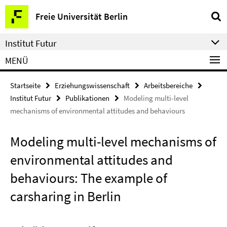
Springe
Service-
Freie Universität Berlin
direkt
Navigation
zu
Institut Futur
Inhalt
MENÜ
Startseite
Erziehungswissenschaft
Arbeitsbereiche
Institut Futur
Publikationen
Modeling multi-level
mechanisms of environmental attitudes and behaviours
Modeling multi-level mechanisms of
environmental attitudes and
behaviours: The example of
carsharing in Berlin