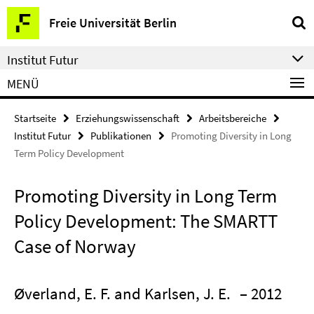
Springe
Service-
Freie Universität Berlin
direkt
Navigation
zu
Institut Futur
Inhalt
MENÜ
Startseite
Erziehungswissenschaft
Arbeitsbereiche
Institut Futur
Publikationen
Promoting Diversity in Long
Term Policy Development
Promoting Diversity in Long Term
Policy Development: The SMARTT
Case of Norway
Øverland, E. F. and Karlsen, J. E.
– 2012