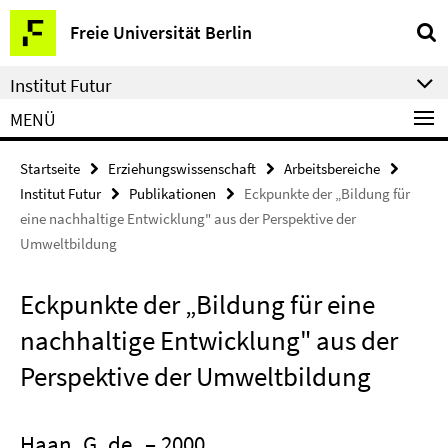
Springe
Service-
Freie Universität Berlin
direkt
Navigation
zu
Institut Futur
Inhalt
MENÜ
Startseite
Erziehungswissenschaft
Arbeitsbereiche
Institut Futur
Publikationen
Eckpunkte der „Bildung für
eine nachhaltige Entwicklung" aus der Perspektive der
Umweltbildung
Eckpunkte der „Bildung für eine
nachhaltige Entwicklung" aus der
Perspektive der Umweltbildung
Haan, G. de
– 2000