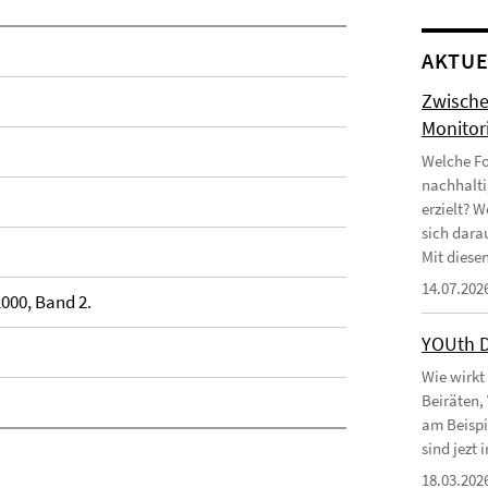
AKTUE
Zwische
Monitor
Welche Fo
nachhalti
erzielt? 
sich dara
Mit diesen
14.07.202
000, Band 2.
YOUth 
Wie wirkt
Beiräten,
am Beispi
sind jezt
18.03.202