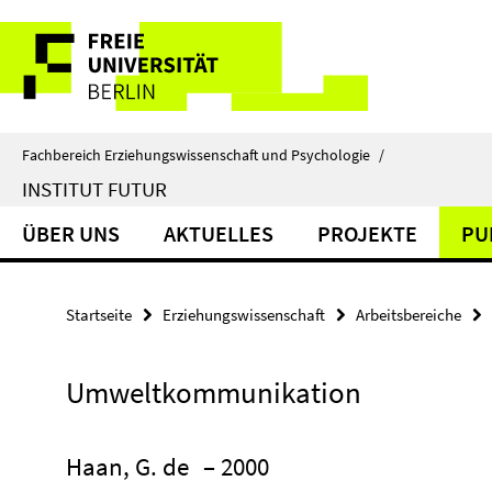
Springe
Service-
direkt
zu
Navigation
Inhalt
Fachbereich Erziehungswissenschaft und Psychologie
/
INSTITUT FUTUR
ÜBER UNS
AKTUELLES
PROJEKTE
PU
Startseite
Erziehungswissenschaft
Arbeitsbereiche
Umweltkommunikation
Haan, G. de
– 2000