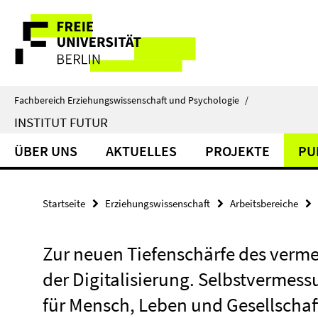
Springe
Service-
direkt
zu
Navigation
Inhalt
Fachbereich Erziehungswissenschaft und Psychologie
/
INSTITUT FUTUR
ÜBER UNS
AKTUELLES
PROJEKTE
PU
Startseite
Erziehungswissenschaft
Arbeitsbereiche
Zur neuen Tiefenschärfe des verme
der Digitalisierung. Selbstvermess
für Mensch, Leben und Gesellschaft