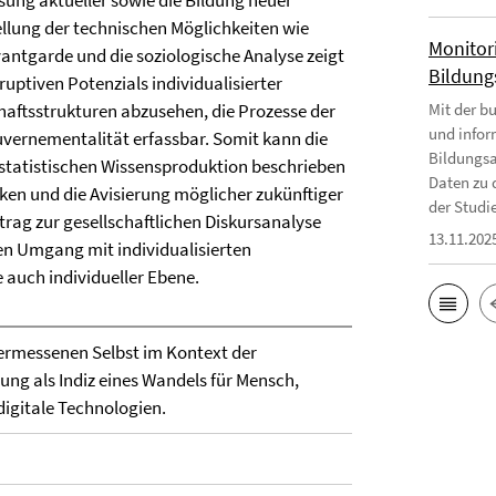
sung aktueller sowie die Bildung neuer
ellung der technischen Möglichkeiten wie
Monitor
antgarde und die soziologische Analyse zeigt
Bildungs
ruptiven Potenzials individualisierter
chaftsstrukturen abzusehen, die Prozesse der
Mit der b
und infor
uvernementalität erfassbar. Somit kann die
Bildungsa
 statistischen Wissensproduktion beschrieben
Daten zu 
ken und die Avisierung möglicher zukünftiger
der Studie
trag zur gesellschaftlichen Diskursanalyse
13.11.202
nen Umgang mit individualisierten
e auch individueller Ebene.
ermessenen Selbst im Kontext der
ung als Indiz eines Wandels für Mensch,
digitale Technologien.