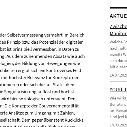
AKTUE
Zwische
Monitor
der Selbstvermessung vermehrt im Bereich
das Prinzip bzw. das Potenzial der digitalen
Welche Fo
nachhalti
t ist prinzipiell vermessbar, in Daten zu
erzielt? 
erung. Aus dem zunehmenden Absatz wie auch
sich dara
logien, der Bildung von Bewegungen wie
Mit diesen
hkeiten ergibt sich ein kontroverses Feld
14.07.202
mit höchster Relevanz für Konzepte der
tionieren oder sich die auf Statistiken
YOUth 
e Singularisierung auflöst und höchst
Wie wirkt
 wird hier soziologisch untersucht. Den
Beiräten,
n: Die Konzepte der Gouvernementalität
am Beispi
lierte Ansätze zum Umgang mit Zahlen,
sind jezt
esellschaft. Dem gegenüber steht Kucklicks
18.03.202