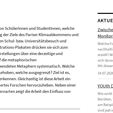
AKTUE
 von SchülerInnen und StudentInnen, welche
Zwische
ung der Ziele des Pariser Klimaabkommens und
Monitor
 den Schul- bzw. Universitätsbesuch und
Welche Fo
rations-Plakaten drücken sie sich zum
nachhalti
rstellungen über eine derzeitige und
erzielt? 
uf die metaphorischen
sich dara
erwendeten Metaphern systematisch. Welche
Mit diesen
hoben, welche ausgegrenzt? Ziel ist es,
14.07.202
nnen. Gleichzeitig ist diese Arbeit ein
iertes Forschen hervorzuheben. Neben einer
YOUth 
narten zeigt die Arbeit den Einfluss von
Wie wirkt
.
Beiräten,
am Beispi
sind jezt