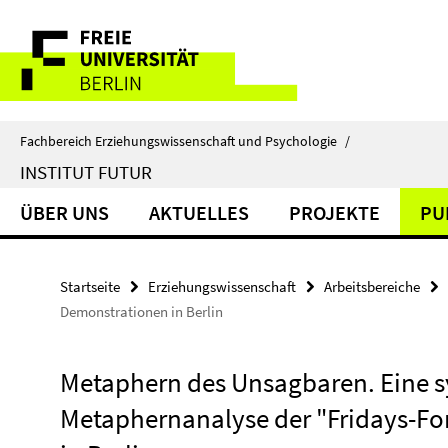
Springe
Service-
direkt
zu
Navigation
Inhalt
Fachbereich Erziehungswissenschaft und Psychologie
/
INSTITUT FUTUR
ÜBER UNS
AKTUELLES
PROJEKTE
PU
Startseite
Erziehungswissenschaft
Arbeitsbereiche
Demonstrationen in Berlin
Metaphern des Unsagbaren. Eine s
Metaphernanalyse der "Fridays-Fo