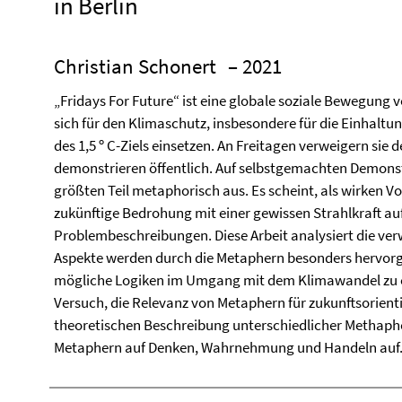
in Berlin
Christian Schonert
– 2021
„Fridays For Future“ ist eine globale soziale Bewegung
sich für den Klimaschutz, insbesondere für die Einhalt
des 1,5 º C-Ziels einsetzen. An Freitagen verweigern sie
demonstrieren öffentlich. Auf selbstgemachten Demonst
größten Teil metaphorisch aus. Es scheint, als wirken Vo
zukünftige Bedrohung mit einer gewissen Strahlkraft a
Problembeschreibungen. Diese Arbeit analysiert die v
Aspekte werden durch die Metaphern besonders hervorge
mögliche Logiken im Umgang mit dem Klimawandel zu erke
Versuch, die Relevanz von Metaphern für zukunftsorient
theoretischen Beschreibung unterschiedlicher Methapher
Metaphern auf Denken, Wahrnehmung und Handeln auf