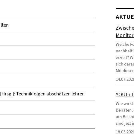
AKTUE
lten
Zwische
Monitor
Welche Fo
nachhalti
erzielt? 
sich dara
Mit diesen
14.07.202
. [Hrsg.]: Technikfolgen abschätzen lehren
YOUth 
Wie wirkt
Beiräten,
am Beispi
sind jezt
18.03.202