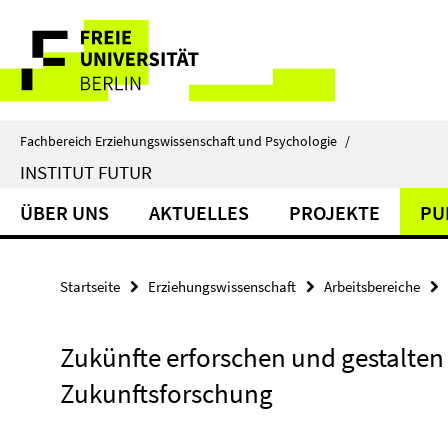
Springe
Service-
direkt
zu
Navigation
Inhalt
Fachbereich Erziehungswissenschaft und Psychologie
/
INSTITUT FUTUR
ÜBER UNS
AKTUELLES
PROJEKTE
PU
Startseite
Erziehungswissenschaft
Arbeitsbereiche
Zukünfte erforschen und gestalten
Zukunftsforschung