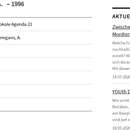
A.
– 1996
AKTUE
kale Agenda 21
Zwische
Monitor
eingans, A.
Welche Fo
nachhalti
erzielt? 
sich dara
Mit diesen
14.07.202
YOUth 
Wie wirkt
Beiräten,
am Beispi
sind jezt
18.03.202