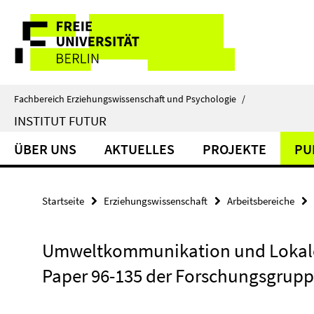
Springe
Service-
direkt
zu
Navigation
Inhalt
Fachbereich Erziehungswissenschaft und Psychologie
/
INSTITUT FUTUR
ÜBER UNS
AKTUELLES
PROJEKTE
PU
Startseite
Erziehungswissenschaft
Arbeitsbereiche
Umweltkommunikation und Lokale 
Paper 96-135 der Forschungsgrup