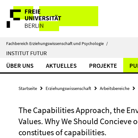
Springe
Service-
direkt
zu
Navigation
Inhalt
Fachbereich Erziehungswissenschaft und Psychologie
/
INSTITUT FUTUR
ÜBER UNS
AKTUELLES
PROJEKTE
PU
Startseite
Erziehungswissenschaft
Arbeitsbereiche
The Capabilities Approach, the En
Values. Why We Should Concieve o
constitues of capabilities.