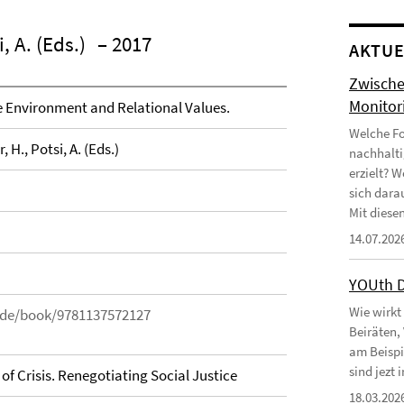
i, A. (Eds.)
– 2017
AKTUE
Zwische
Monitor
e Environment and Relational Values.
Welche Fo
, H., Potsi, A. (Eds.)
nachhalti
erzielt? 
sich dara
Mit diesen
14.07.202
YOUth 
Wie wirkt
/de/book/9781137572127
Beiräten,
am Beispi
sind jezt
 Crisis. Renegotiating Social Justice
18.03.202