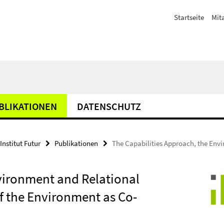
Startseite
Mit
BLIKATIONEN
DATENSCHUTZ
Institut Futur
Publikationen
The Capabilities Approach, the Env
vironment and Relational
f the Environment as Co-