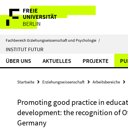
Springe
Service-
direkt
zu
Navigation
Inhalt
Fachbereich Erziehungswissenschaft und Psychologie
/
INSTITUT FUTUR
ÜBER UNS
AKTUELLES
PROJEKTE
PU
Startseite
Erziehungswissenschaft
Arbeitsbereiche
Promoting good practice in educat
development: the recognition of Of
Germany