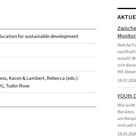
AKTUE
Zwische
Monitor
ducation for sustainable development
Welche Fo
nachhalti
erzielt? 
sich dara
Mit diesen
ess, Karen & Lambert, Rebecca (eds.):
14.07.202
K), Tudor Rose
YOUth 
Wie wirkt
Beiräten,
am Beispi
sind jezt
18.03.202