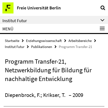
Springe
Service-
Freie Universität Berlin
direkt
Navigation
zu
Institut Futur
Inhalt
MENÜ
Startseite
Erziehungswissenschaft
Arbeitsbereiche
Institut Futur
Publikationen
Programm Transfer-21
Programm Transfer-21,
Netzwerkbildung für Bildung für
nachhaltige Entwicklung
Diepenbrock, F.; Krikser, T.
– 2009