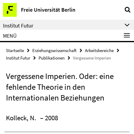
Springe
Service-
Freie Universität Berlin
direkt
Navigation
zu
Institut Futur
Inhalt
MENÜ
Startseite
Erziehungswissenschaft
Arbeitsbereiche
Institut Futur
Publikationen
Vergessene Imperien
Vergessene Imperien. Oder: eine
fehlende Theorie in den
Internationalen Beziehungen
Kolleck, N.
– 2008