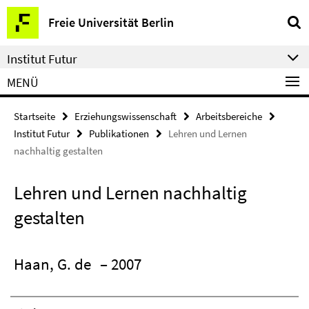
Springe
Service-
Freie Universität Berlin
direkt
Navigation
zu
Institut Futur
Inhalt
MENÜ
Startseite
Erziehungswissenschaft
Arbeitsbereiche
Institut Futur
Publikationen
Lehren und Lernen
nachhaltig gestalten
Lehren und Lernen nachhaltig
gestalten
Haan, G. de
– 2007