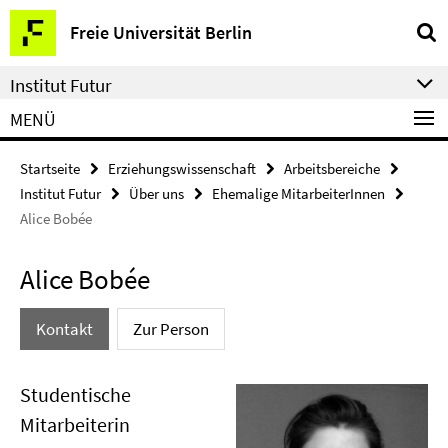
Springe
Service-
Freie Universität Berlin
direkt
Navigation
zu
Institut Futur
Inhalt
MENÜ
Startseite
Erziehungswissenschaft
Arbeitsbereiche
Institut Futur
Über uns
Ehemalige MitarbeiterInnen
Alice Bobée
Alice Bobée
Kontakt
Zur Person
Studentische
Mitarbeiterin