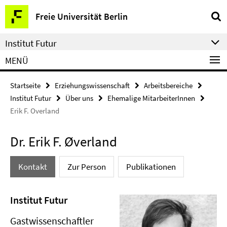
Springe
Service-
Freie Universität Berlin
direkt
Navigation
zu
Institut Futur
Inhalt
MENÜ
Startseite
Erziehungswissenschaft
Arbeitsbereiche
Institut Futur
Über uns
Ehemalige MitarbeiterInnen
Erik F. Overland
Dr. Erik F. Øverland
Kontakt
Zur Person
Publikationen
Institut Futur
Gastwissenschaftler