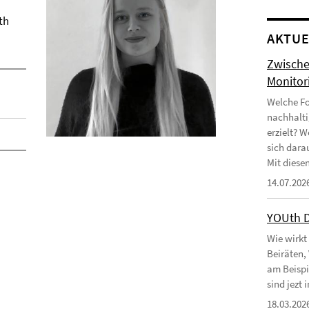
th
AKTUE
Zwische
Monitor
Welche Fo
nachhalti
erzielt? 
sich dara
Mit diesen
14.07.202
YOUth 
Wie wirkt
Beiräten,
am Beispi
sind jezt
18.03.202