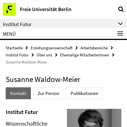
Springe
Service-
Freie Universität Berlin
direkt
Navigation
zu
Institut Futur
Inhalt
MENÜ
Startseite
Erziehungswissenschaft
Arbeitsbereiche
Institut Futur
Über uns
Ehemalige MitarbeiterInnen
Susanne Waldow-Meier
Susanne Waldow-Meier
Kontakt
Zur Person
Publikationen
Institut Futur
Wissenschaftliche