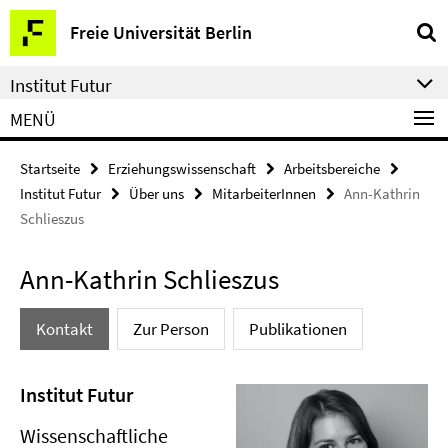
Springe
Service-
Freie Universität Berlin
direkt
Navigation
zu
Institut Futur
Inhalt
MENÜ
Startseite
Erziehungswissenschaft
Arbeitsbereiche
Institut Futur
Über uns
MitarbeiterInnen
Ann-Kathrin
Schlieszus
Ann-Kathrin Schlieszus
Kontakt
Zur Person
Publikationen
Institut Futur
Wissenschaftliche