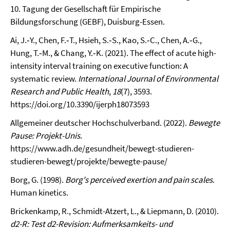
10. Tagung der Gesellschaft für Empirische
Bildungsforschung (GEBF), Duisburg-Essen.
Ai, J.‑Y., Chen, F.‑T., Hsieh, S.‑S., Kao, S.‑C., Chen, A.‑G.,
Hung, T.‑M., & Chang, Y.‑K. (2021). The effect of acute high-
intensity interval training on executive function: A
systematic review.
International Journal of Environmental
Research and Public Health
,
18
(7), 3593.
https://doi.org/10.3390/ijerph18073593
Allgemeiner deutscher Hochschulverband. (2022).
Bewegte
Pause: Projekt-Unis
.
https://www.adh.de/gesundheit/bewegt-studieren-
studieren-bewegt/projekte/bewegte-pause/
Borg, G. (1998).
Borg's perceived exertion and pain scales
.
Human kinetics.
Brickenkamp, R., Schmidt-Atzert, L., & Liepmann, D. (2010).
d2-R: Test d2-Revision: Aufmerksamkeits- und