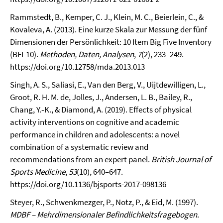
Rammstedt, B., Kemper, C. J., Klein, M. C., Beierlein, C., &
Kovaleva, A. (2013). Eine kurze Skala zur Messung der fünf
Dimensionen der Persönlichkeit: 10 Item Big Five Inventory
(BFI-10).
Methoden, Daten, Analysen
,
7
(2), 233–249.
https://doi.org/10.12758/mda.2013.013
Singh, A. S., Saliasi, E., Van den Berg, V., Uijtdewilligen, L.,
Groot, R. H. M. de, Jolles, J., Andersen, L. B., Bailey, R.,
Chang, Y.‑K., & Diamond, A. (2019). Effects of physical
activity interventions on cognitive and academic
performance in children and adolescents: a novel
combination of a systematic review and
recommendations from an expert panel.
British Journal of
Sports Medicine
,
53
(10), 640–647.
https://doi.org/10.1136/bjsports-2017-098136
Steyer, R., Schwenkmezger, P., Notz, P., & Eid, M. (1997).
MDBF – Mehrdimensionaler Befindlichkeitsfragebogen
.