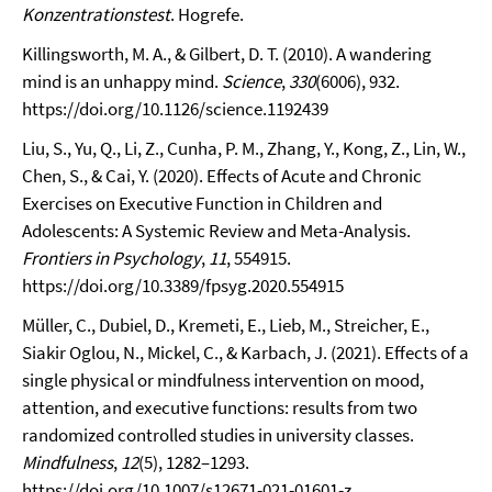
Konzentrationstest
. Hogrefe.
Killingsworth, M. A., & Gilbert, D. T. (2010). A wandering
mind is an unhappy mind.
Science
,
330
(6006), 932.
https://doi.org/10.1126/science.1192439
Liu, S., Yu, Q., Li, Z., Cunha, P. M., Zhang, Y., Kong, Z., Lin, W.,
Chen, S., & Cai, Y. (2020). Effects of Acute and Chronic
Exercises on Executive Function in Children and
Adolescents: A Systemic Review and Meta-Analysis.
Frontiers in Psychology
,
11
, 554915.
https://doi.org/10.3389/fpsyg.2020.554915
Müller, C., Dubiel, D., Kremeti, E., Lieb, M., Streicher, E.,
Siakir Oglou, N., Mickel, C., & Karbach, J. (2021). Effects of a
single physical or mindfulness intervention on mood,
attention, and executive functions: results from two
randomized controlled studies in university classes.
Mindfulness
,
12
(5), 1282–1293.
https://doi.org/10.1007/s12671-021-01601-z