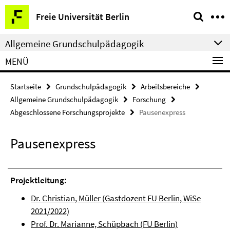
Springe
Service-
Freie Universität Berlin
direkt
Navigation
zu
Allgemeine Grundschulpädagogik
Inhalt
MENÜ
Startseite
Grundschulpädagogik
Arbeitsbereiche
Allgemeine Grundschulpädagogik
Forschung
Abgeschlossene Forschungsprojekte
Pausenexpress
Pausenexpress
Projektleitung:
Dr. Christian, Müller (Gastdozent FU Berlin, WiSe
2021/2022)
Prof. Dr. Marianne, Schüpbach (FU Berlin)