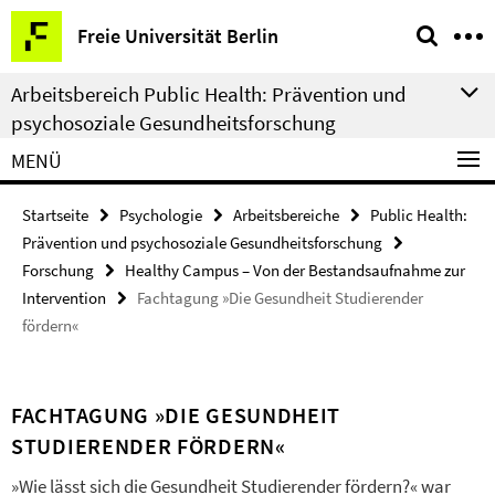
Springe
Service-
Freie Universität Berlin
direkt
Navigation
zu
Arbeitsbereich Public Health: Prävention und
Inhalt
psychosoziale Gesundheitsforschung
MENÜ
Startseite
Psychologie
Arbeitsbereiche
Public Health:
Prävention und psychosoziale Gesundheitsforschung
Forschung
Healthy Campus – Von der Bestandsaufnahme zur
Intervention
Fachtagung »Die Gesundheit Studierender
fördern«
FACHTAGUNG »DIE GESUNDHEIT
STUDIERENDER FÖRDERN«
»Wie lässt sich die Gesundheit Studierender fördern?« war