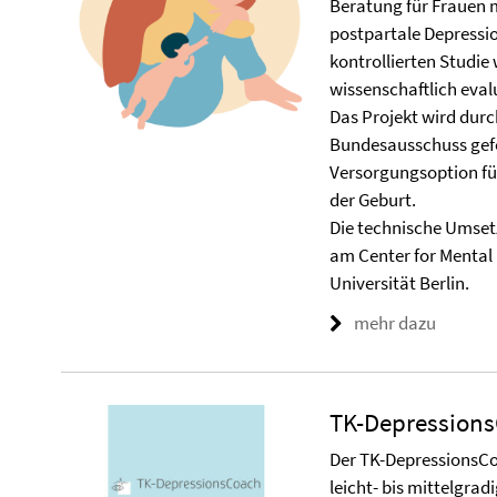
Beratung für Frauen 
postpartale Depressi
kontrollierten Studie
wissenschaftlich evalu
Das Projekt wird dur
Bundesausschuss geför
Versorgungsoption f
der Geburt.
Die technische Umsetz
am Center for Mental 
Universität Berlin.
mehr dazu
TK-Depression
Der TK-DepressionsCo
leicht- bis mittelgra