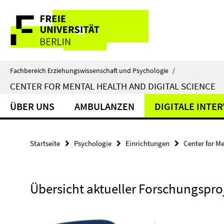
Springe
Service-
direkt
zu
Navigation
Inhalt
Fachbereich Erziehungswissenschaft und Psychologie
/
CENTER FOR MENTAL HEALTH AND DIGITAL SCIENCE
ÜBER UNS
AMBULANZEN
DIGITALE INTE
Startseite
Psychologie
Einrichtungen
Center for M
Übersicht aktueller Forschungspro