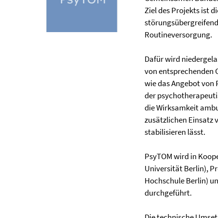
Ziel des Projekts ist 
störungsübergreifende
Routineversorgung.
Dafür wird niedergel
von entsprechenden O
wie das Angebot von 
der psychotherapeuti
die Wirksamkeit ambu
zusätzlichen Einsatz 
stabilisieren lässt.
PsyTOM wird in Kooper
Universität Berlin), 
Hochschule Berlin) und
durchgeführt.
Die technische Umsetz