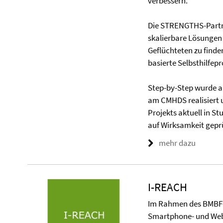
verbessern.
Die STRENGTHS-Partn
skalierbare Lösungen
Geflüchteten zu finde
basierte Selbsthilfe
Step-by-Step wurde a
am CMHDS realisiert
Projekts aktuell in S
auf Wirksamkeit geprü
mehr dazu
I-REACH
Im Rahmen des BMBF-g
Smartphone- und Web-