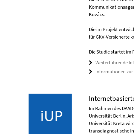
Kommunikationsagentu
Kovács.
Die im Projekt entwic
für GKV-Versicherte k
Die Studie startet im 
Weiterführende In
Informationen zur
Internetbasiert
Im Rahmen des DAAD-g
Universität Berlin, Ar
Universität Kreta wi
transdiagnostische In