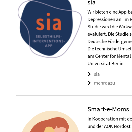
sia
Wir bieten eine App-b
Depressionen an. Im 
Studie wird die Wirks
evaluiert. Die Studie 
Deutsche Fördergemei
Die technische Umsetz
am Center for Mental 
Universität Berlin.
sia
mehrdazu
Smart-e-Moms
In Kooperation mit d
und der AOK Nordost 