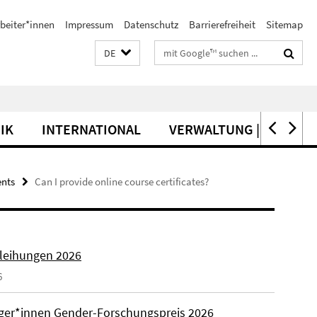
beiter*innen
Impressum
Datenschutz
Barrierefreiheit
Sitemap
Suchbegriffe
DE
IK
INTERNATIONAL
VERWALTUNG | SERVICE
ents
Can I provide online course certificates?
rleihungen 2026
6
äger*innen Gender-Forschungspreis 2026