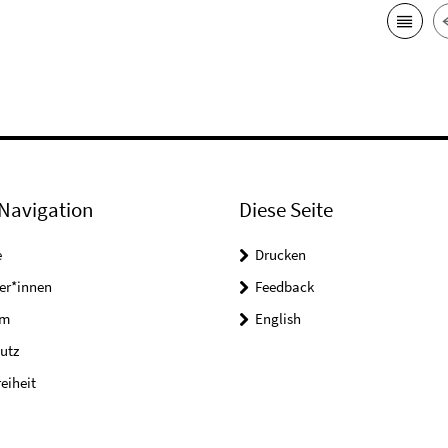
Navigation
Diese Seite
e
Drucken
er*innen
Feedback
um
English
utz
reiheit