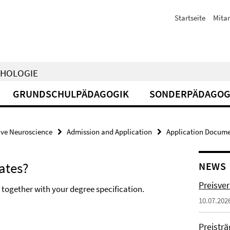
Startseite
Mitar
CHOLOGIE
GRUNDSCHULPÄDAGOGIK
SONDERPÄDAGOG
ive Neuroscience
Admission and Application
Application Docum
cates?
NEWS
Preisve
s together with your degree specification.
10.07.202
Preistr