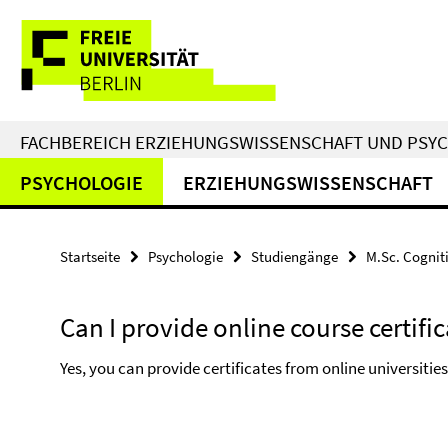
Springe
Service-
direkt
zu
Navigation
Inhalt
FACHBEREICH ERZIEHUNGSWISSENSCHAFT UND PSY
PSYCHOLOGIE
ERZIEHUNGSWISSENSCHAFT
Startseite
Psychologie
Studiengänge
M.Sc. Cognit
Can I provide online course certifi
Yes, you can provide certificates from online universitie